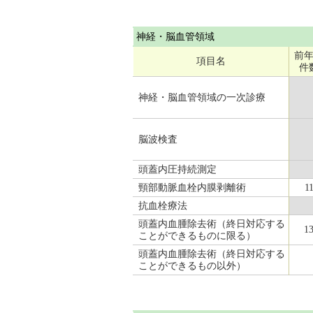
神経・脳血管領域
前
項目名
件
神経・脳血管領域の一次診療
脳波検査
頭蓋内圧持続測定
頸部動脈血栓内膜剥離術
1
抗血栓療法
頭蓋内血腫除去術（終日対応する
1
ことができるものに限る）
頭蓋内血腫除去術（終日対応する
ことができるもの以外）