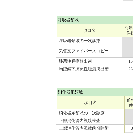
呼吸器領域
前年
項目名
件
呼吸器領域の一次診療
気管支ファイバースコピー
肺悪性腫瘍摘出術
13
胸腔鏡下肺悪性腫瘍摘出術
26
消化器系領域
前
項目名
件
消化器系領域の一次診療
上部消化管内視鏡検査
上部消化管内視鏡的切除術
3