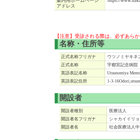
案内用ホームページ
https://www.na
アドレス
【注意】受診される際は、必ずあらか
名称・住所等
正式名称フリガナ
ウツノミヤキネ
正式名称
宇都宮記念病院
英語表記名称
Utsunomiya Memor
英語表記住所
1-3-16Odori,utsu
開設者
開設者種別
医療法人
開設者名フリガナ
シャカイイリョ
開設者名
社会医療法人中