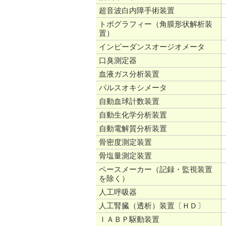
超音波白内障手術装置
トポグラフィー（角膜形状解析装
置）
インピーダンスオージオメータ
口臭測定器
血液ガス分析装置
パルスオキシメータ
自動血球計数装置
自動生化学分析装置
自動電解質分析装置
骨密度測定装置
骨塩量測定装置
ペースメーカー（記録・監視装置
を除く）
人工呼吸器
人工腎臓（透析）装置〔ＨＤ〕
ＩＡＢＰ駆動装置