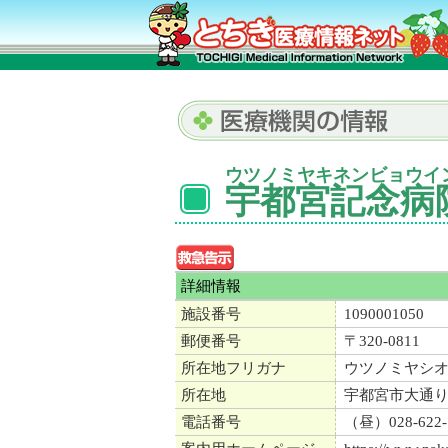
ウツノミヤキネンビョウイ
宇都宮記念病
詳細情報
施設番号
1090001050
郵便番号
〒320-0811
所在地フリガナ
ウツノミヤシ
所在地
宇都宮市大通
電話番号
（昼）028-622-