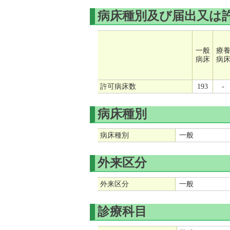
病床種別及び届出又は
一般
療
病床
病
許可病床数
193
-
病床種別
病床種別
一般
外来区分
外来区分
一般
診療科目