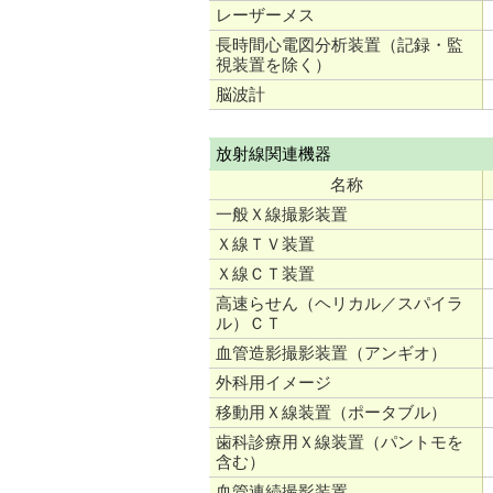
レーザーメス
長時間心電図分析装置（記録・監
視装置を除く）
脳波計
放射線関連機器
名称
一般Ｘ線撮影装置
Ｘ線ＴＶ装置
Ｘ線ＣＴ装置
高速らせん（ヘリカル／スパイラ
ル）ＣＴ
血管造影撮影装置（アンギオ）
外科用イメージ
移動用Ｘ線装置（ポータブル）
歯科診療用Ｘ線装置（パントモを
含む）
血管連続撮影装置