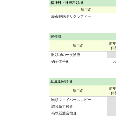
精神科・神経科領域
項目名
終夜睡眠ポリグラフィー
眼領域
前
項目名
件
眼領域の一次診療
硝子体手術
5
耳鼻咽喉領域
前
項目名
件
喉頭ファイバースコピー
純音聴力検査
補聴器適合検査