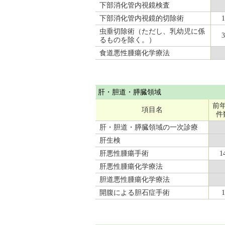
下部消化管内視鏡検査
下部消化管内視鏡的切除術
1
虫垂切除術（ただし、乳幼児に係
3
るものを除く。）
食道悪性腫瘍化学療法
肝・胆道・膵臓領域
前
項目名
件
肝・胆道・膵臓領域の一次診療
肝生検
肝悪性腫瘍手術
1
肝悪性腫瘍化学療法
胆道悪性腫瘍化学療法
開腹による胆石症手術
1