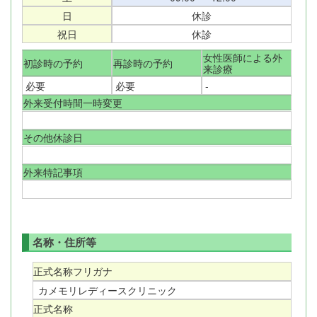
日
休診
祝日
休診
女性医師による外
初診時の予約
再診時の予約
来診療
必要
必要
-
外来受付時間一時変更
その他休診日
外来特記事項
名称・住所等
正式名称フリガナ
カメモリレディースクリニック
正式名称