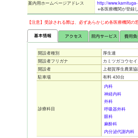
案内用ホームページアドレス
http://www.kamituga-
※各医療機関が登録
【注意】受診される際は、必ずあらかじめ各医療機関の
開設者種別
厚生連
開設者フリガナ
カミツガコウセイ
開設者
上都賀厚生農業協
駐車場
有料 430台
内科
神経内科
外科
診療科目
呼吸器外科
眼科
麻酔科
内分泌代謝内科