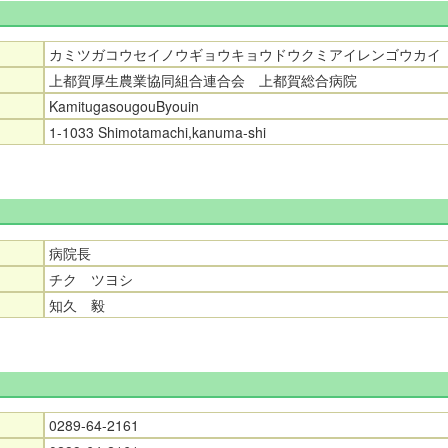
カミツガコウセイノウギョウキョウドウクミアイレンゴウカイ
上都賀厚生農業協同組合連合会 上都賀総合病院
KamitugasougouByouin
1-1033 Shimotamachi,kanuma-shi
病院長
チク ツヨシ
知久 毅
0289-64-2161