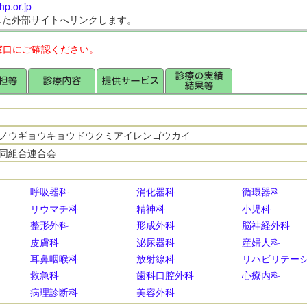
hp.or.jp
した外部サイトへリンクします。
窓口にご確認ください。
ノウギョウキョウドウクミアイレンゴウカイ
同組合連合会
呼吸器科
消化器科
循環器科
リウマチ科
精神科
小児科
整形外科
形成外科
脳神経外科
皮膚科
泌尿器科
産婦人科
耳鼻咽喉科
放射線科
リハビリテー
救急科
歯科口腔外科
心療内科
病理診断科
美容外科