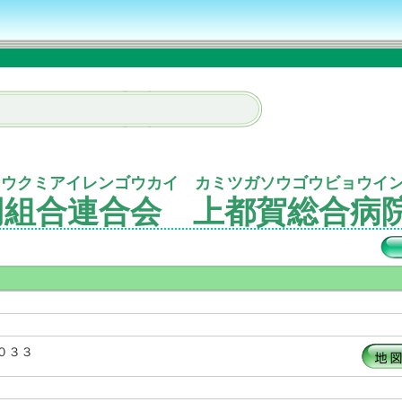
ドウクミアイレンゴウカイ カミツガソウゴウビョウイ
同組合連合会 上都賀総合病
０３３