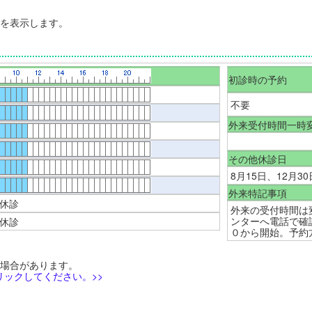
間を表示します。
初診時の予約
不要
外来受付時間一時
その他休診日
8月15日、12月3
外来特記事項
休診
外来の受付時間は
ンターへ電話で確
休診
０から開始。予約
る場合があります。
ックしてください。>>