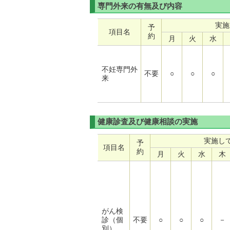
専門外来の有無及び内容
実施
予
項目名
約
月
火
水
不妊専門外
不要
○
○
○
来
健康診査及び健康相談の実施
実施し
予
項目名
約
月
火
水
木
がん検
診（個
不要
○
○
○
－
別）