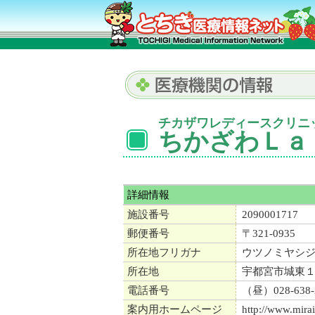
チカザワレディースクリニ
ちかざわＬａ
詳細情報
施設番号
2090001717
郵便番号
〒321-0935
所在地フリガナ
ウツノミヤシ
所在地
宇都宮市城東
電話番号
（昼）028-638-
案内用ホームページ
http://www.mira