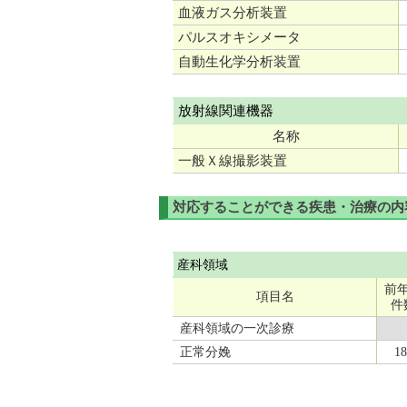
血液ガス分析装置
パルスオキシメータ
自動生化学分析装置
放射線関連機器
名称
一般Ｘ線撮影装置
対応することができる疾患・治療の内
産科領域
前
項目名
件
産科領域の一次診療
正常分娩
18