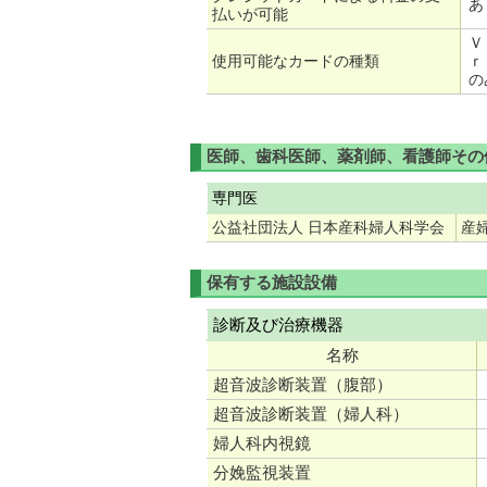
あ
払いが可能
Ｖ
使用可能なカードの種類
ｒ
の
医師、歯科医師、薬剤師、看護師その
専門医
公益社団法人 日本産科婦人科学会
産
保有する施設設備
診断及び治療機器
名称
超音波診断装置（腹部）
超音波診断装置（婦人科）
婦人科内視鏡
分娩監視装置