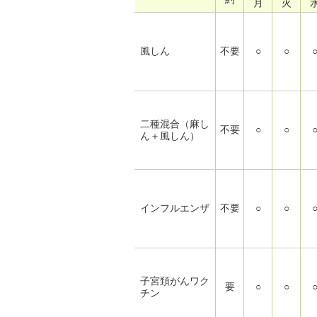
月
火
風しん
不要
○
○
二種混合（麻し
不要
○
○
ん＋風しん）
インフルエンザ
不要
○
○
子宮頚がんワク
要
○
○
チン