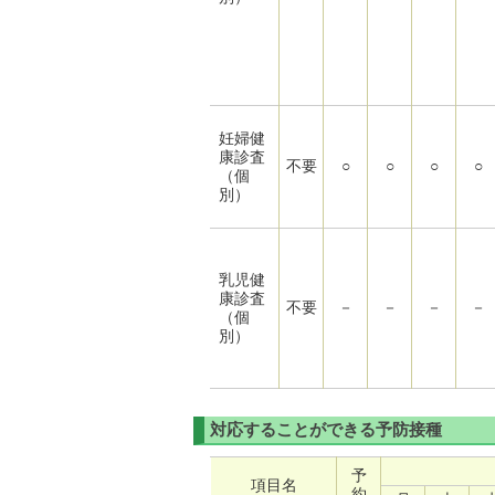
妊婦健
康診査
不要
○
○
○
○
（個
別）
乳児健
康診査
不要
－
－
－
－
（個
別）
対応することができる予防接種
予
項目名
約