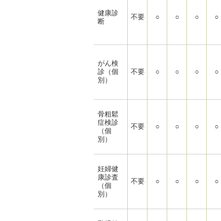
健康診
不要
○
○
○
○
断
がん検
診（個
不要
○
○
○
○
別）
骨粗鬆
症検診
不要
○
○
○
○
（個
別）
妊婦健
康診査
不要
○
○
○
○
（個
別）