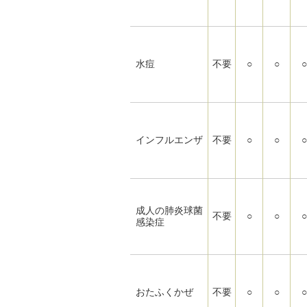
水痘
不要
○
○
○
インフルエンザ
不要
○
○
○
成人の肺炎球菌
不要
○
○
○
感染症
おたふくかぜ
不要
○
○
○