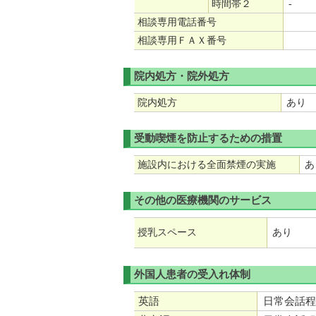
時間帯２
-
相談専用電話番号
相談専用ＦＡＸ番号
院内処方・院外処方
院内処方
あり
受動喫煙を防止するための措置
施設内における全面禁煙の実施
あ
その他の医療機関のサービス
授乳スペース
あり
外国人患者の受入れ体制
英語
日常会話程