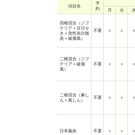
予
項目名
約
月
火
四種混合（ジフ
テリア＋百日せ
不要
○
○
○
き＋急性灰白髄
炎＋破傷風）
二種混合（ジフ
テリア＋破傷
不要
○
○
○
風）
二種混合（麻し
不要
○
○
○
ん＋風しん）
日本脳炎
不要
○
○
○