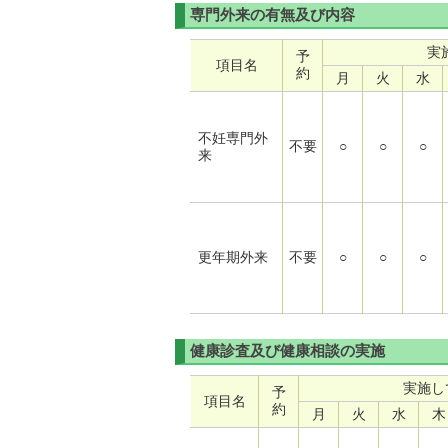
専門外来の有無及び内容
実
予
項目名
約
月
火
水
不妊専門外
不要
○
○
○
来
更年期外来
不要
○
○
○
健康診査及び健康相談の実施
実施し
予
項目名
約
月
火
水
木