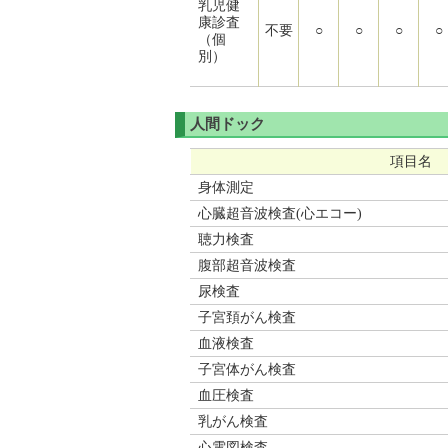
乳児健
康診査
不要
○
○
○
○
（個
別）
人間ドック
項目名
身体測定
心臓超音波検査(心エコー)
聴力検査
腹部超音波検査
尿検査
子宮頚がん検査
血液検査
子宮体がん検査
血圧検査
乳がん検査
心電図検査