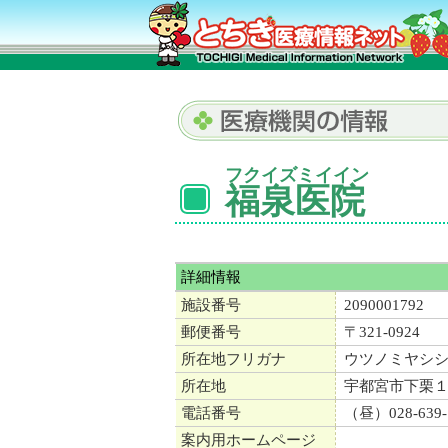
フクイズミイイン
福泉医院
詳細情報
施設番号
2090001792
郵便番号
〒321-0924
所在地フリガナ
ウツノミヤシ
所在地
宇都宮市下栗
電話番号
（昼）028-639-
案内用ホームページ