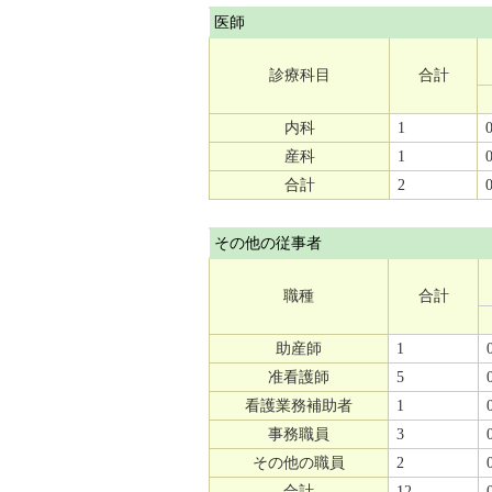
医師
診療科目
合計
内科
1
産科
1
合計
2
その他の従事者
職種
合計
助産師
1
准看護師
5
看護業務補助者
1
事務職員
3
その他の職員
2
合計
12