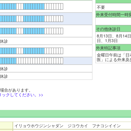
不要
外来受付時間一時
その他休診日
8月13日、8月14
日、1月3日
休診
外来特記事項
金曜日午前は「日
医」による外来及
休診
休診
る場合があります。
ックしてください。>>
イリョウホウジンシャダン ジコウカイ フナコシイイン