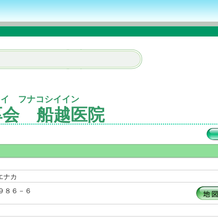
カイ フナコシイイン
厚会 船越医院
エナカ
９８６－６