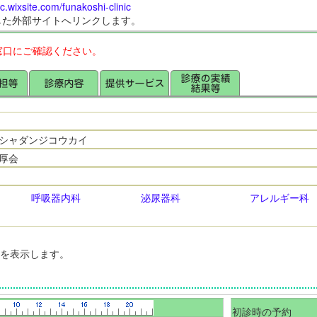
ic.wixsite.com/funakoshi-clinic
した外部サイトへリンクします。
窓口にご確認ください。
シャダンジコウカイ
厚会
呼吸器内科
泌尿器科
アレルギー科
間を表示します。
初診時の予約