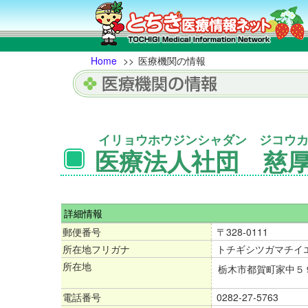
Home
>>
医療機関の情報
イリョウホウジンシャダン ジコウ
医療法人社団 慈
詳細情報
郵便番号
〒328-0111
所在地フリガナ
トチギシツガマチイ
所在地
栃木市都賀町家中５
電話番号
0282-27-5763