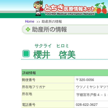
Home
>>
助産所の情報
サクライ ヒロミ
櫻井 啓美
詳細情報
郵便番号
〒320-0056
所在地フリガナ
ウツノミヤシトマツ
所在地
宇都宮市戸祭４－１
電話番号
028-622-3627