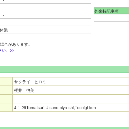
-
外来特記事項
-
-
休業
る場合があります。
い。>>
サクライ ヒロミ
櫻井 啓美
4-1-29Tomatsuri,Utsunomiya-shi,Tochigi-ken