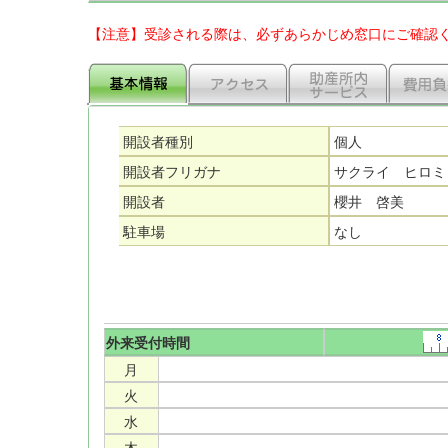
【注意】受診される際は、必ずあらかじめ窓口にご確認
開設者種別
個人
開設者フリガナ
サクライ ヒロミ
開設者
櫻井 啓美
駐車場
なし
外来受付時間
月
火
水
木