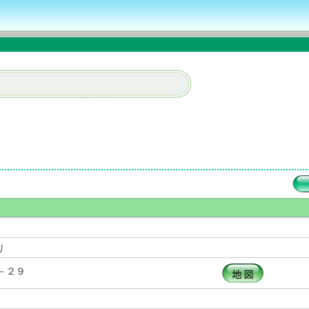
リ
－２９