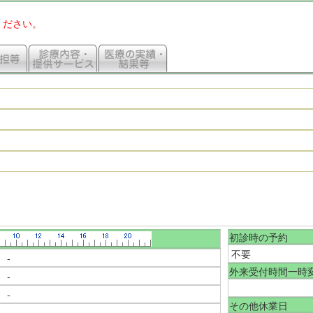
ください。
初診時の予約
不要
-
外来受付時間一時
-
-
その他休業日
-