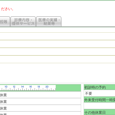
ください。
初診時の予約
不要
休業
外来受付時間一時
休業
休業
その他休業日
休業