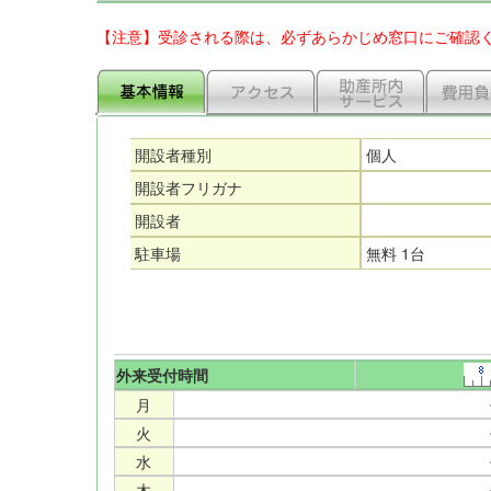
【注意】受診される際は、必ずあらかじめ窓口にご確認
開設者種別
個人
開設者フリガナ
開設者
駐車場
無料 1台
外来受付時間
月
火
水
木