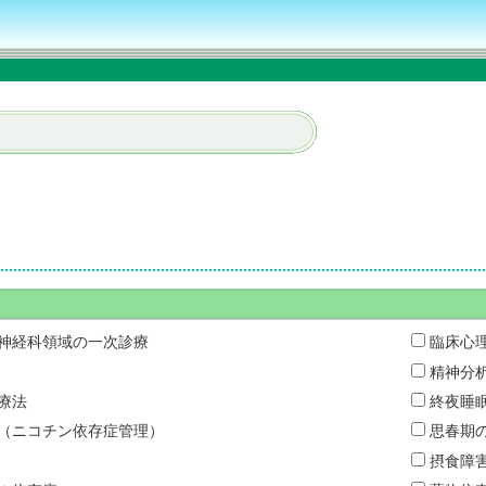
神経科領域の一次診療
臨床心
精神分
療法
終夜睡
（ニコチン依存症管理）
思春期
摂食障