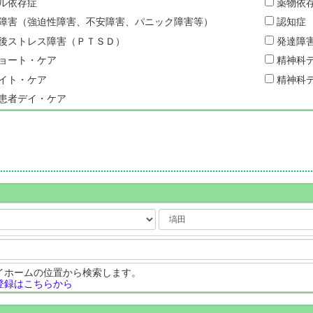
ル依存症
薬物依
障害（強迫性障害、不安障害、パニック障害等）
認知症
後ストレス障害（ＰＴＳＤ）
発達障
ョート・ケア
精神科
イト・ケア
精神科
患者デイ・ケア
イホームの位置から検索します。
登録はこちらから