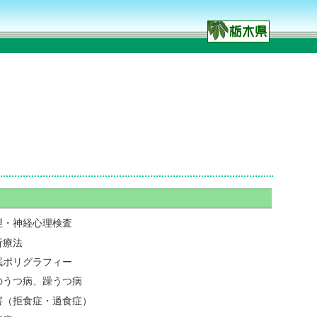
理・神経心理検査
析療法
眠ポリグラフィー
のうつ病、躁うつ病
害（拒食症・過食症）