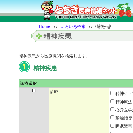
Home
>>
いろいろ検索
>>
精神疾患
精神疾患から医療機関を検索します。
精神疾患
診療選択
診療
精神科・
精神療法
心身医学
禁煙指導
睡眠障害