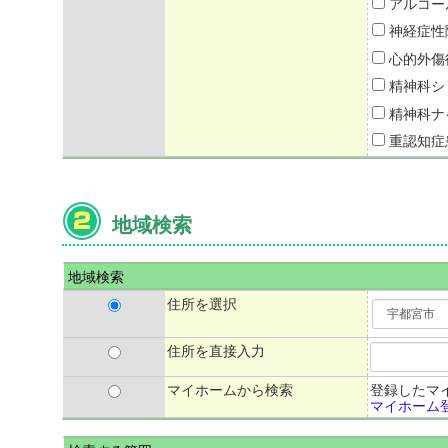
アルコー
神経症性
心的外傷
精神科シ
精神科ナ
重認知症
地域検索
地域検索
住所を選択
住所を直接入力
マイホームから検索
登録したマ
マイホーム