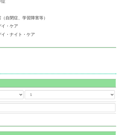
存症
害（自閉症、学習障害等）
デイ・ケア
デイ・ナイト・ケア