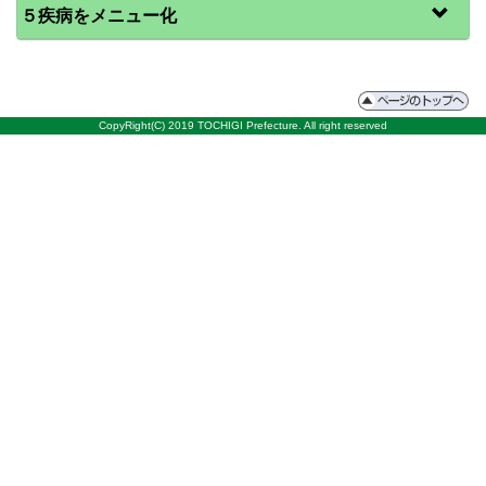
５疾病をメニュー化
CopyRight(C) 2019 TOCHIGI Prefecture. All right reserved